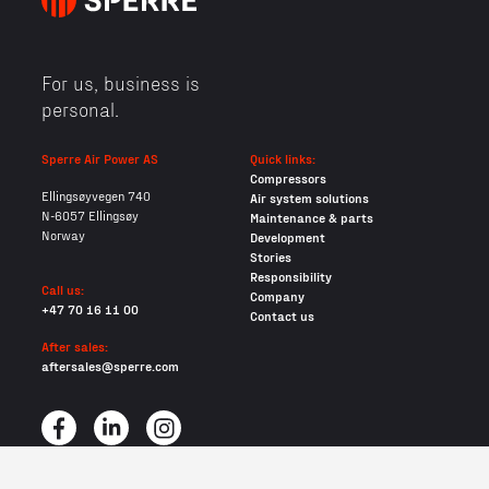
For us, business is
personal.
Sperre Air Power AS
Quick links:
Compressors
Ellingsøyvegen 740
Air system solutions
N-6057 Ellingsøy
Maintenance & parts
Norway
Development
Stories
Responsibility
Call us:
Company
+47 70 16 11 00
Contact us
After sales:
aftersales@sperre.com